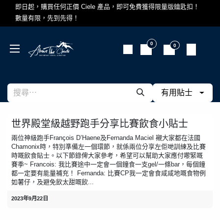
跳至內容
即日起，購買任何正價 Ciele 產品，即可免費獲得限量版鑰匙扣！
數量有限，先到先得！
0
0
有用貼士
世界殿堂級越野跑手分享比賽飲食小貼士
兩位神級跑手François D’Haene及Fernanda Maciel 襯大家都在法國
Chamonix時，特別準備左一個環節，就係兩位分享左佢哋訓練及比賽
時嘅飲食貼士。以下節錄俾大家參考，希望可以幫助大家應付嚟緊嘅
賽季~ Francois: 我比賽途中一定會一個鐘食一支gel/一條bar，每個鐘
都一定要有能量補充！ Fernanda: 比賽CP我一定會食咸咸地嘅食物例
如薯仔，及避免飲太甜嘅飲...
2023年9月22日