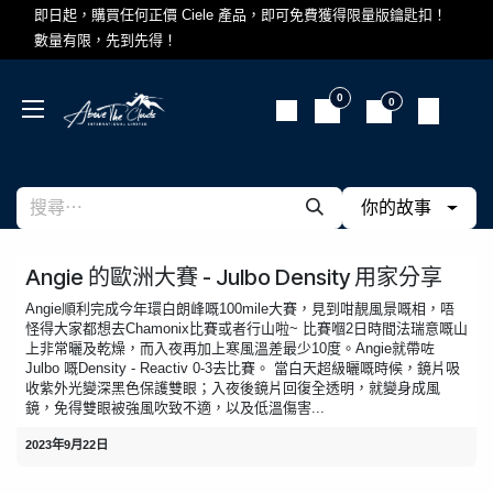
跳至內容
即日起，購買任何正價 Ciele 產品，即可免費獲得限量版鑰匙扣！
數量有限，先到先得！
0
0
你的故事
Angie 的歐洲大賽 - Julbo Density 用家分享
Angie順利完成今年環白朗峰嘅100mile大賽，見到咁靚風景嘅相，唔
怪得大家都想去Chamonix比賽或者行山啦~ 比賽嗰2日時間法瑞意嘅山
上非常曬及乾燥，而入夜再加上寒風溫差最少10度。Angie就帶咗
Julbo 嘅Density - Reactiv 0-3去比賽。 當白天超級曬嘅時候，鏡片吸
收紫外光變深黑色保護雙眼；入夜後鏡片回復全透明，就變身成風
鏡，免得雙眼被強風吹致不適，以及低溫傷害...
2023年9月22日