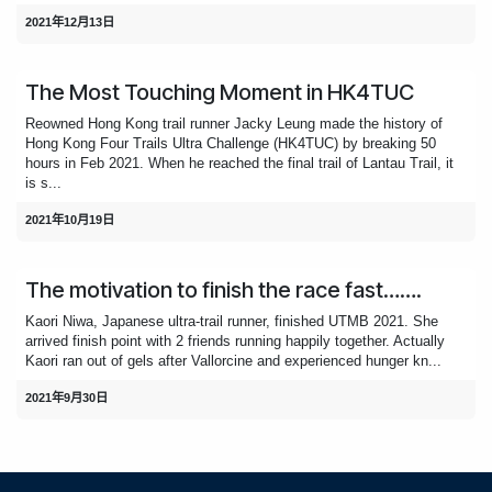
2021年12月13日
The Most Touching Moment in HK4TUC
Reowned Hong Kong trail runner Jacky Leung made the history of
Hong Kong Four Trails Ultra Challenge (HK4TUC) by breaking 50
hours in Feb 2021. When he reached the final trail of Lantau Trail, it
is s...
2021年10月19日
The motivation to finish the race fast…….
Kaori Niwa, Japanese ultra-trail runner, finished UTMB 2021. She
arrived finish point with 2 friends running happily together. Actually
Kaori ran out of gels after Vallorcine and experienced hunger kn...
2021年9月30日