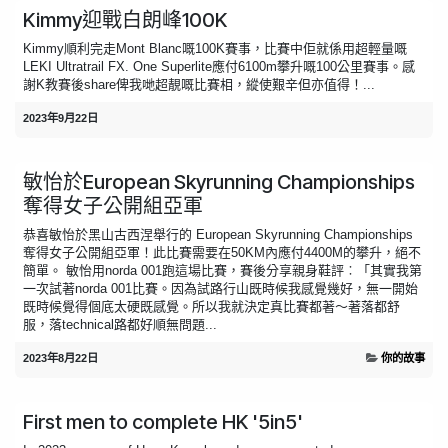
Kimmy迎戰白朗峰100K
Kimmy順利完走Mont Blanc嘅100K賽事，比賽中佢就係用超輕量嘅
LEKI Ultratrail FX. One Superlite應付6100m攀升嘅100公里賽事。感
謝K教賽後share俾我哋超靚嘅比賽相，縱使艱辛但亦值得！...
2023年9月22日
敏怡於European Skyrunning Championships
奪得女子公開組亞軍
恭喜敏怡於黑山古西涅舉行的 European Skyrunning Championships
奪得女子公開組亞軍！此比賽需要在50KM內應付4400M的攀升，絕不
簡單。 敏怡用norda 001跑這場比賽，賽後分享親身鞋評︰「其實我第
一次試著norda 001比賽。因為試路行山既時候我感覺幾好，無一開始
既時候覺得個底太硬既感覺。所以我就決定真比賽都著～著落都舒
服，落technical路都好順無問題...
2023年8月22日
你的故事
First men to complete HK '5in5'