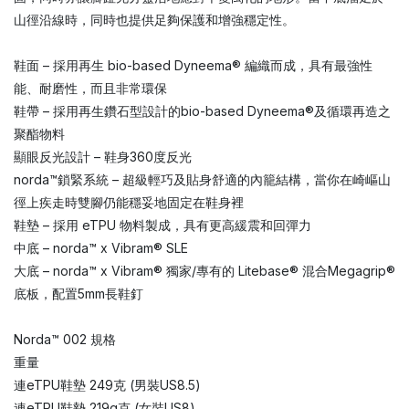
山徑沿線時，同時也提供足夠保護和增強穩定性。
鞋面 – 採用再生 bio-based Dyneema® 編織而成，具有最強性
能、耐磨性，而且非常環保
鞋帶 – 採用再生鑽石型設計的bio-based Dyneema®及循環再造之
聚酯物料
顯眼反光設計 – 鞋身360度反光
norda™鎖緊系統 – 超級輕巧及貼身舒適的內籠結構，當你在崎嶇山
徑上疾走時雙腳仍能穩妥地固定在鞋身裡
鞋墊 – 採用 eTPU 物料製成，具有更高緩震和回彈力
中底 – norda™ x Vibram® SLE
大底 – norda™ x Vibram® 獨家/專有的 Litebase® 混合Megagrip®
底板，配置5mm長鞋釘
Norda™ 002 規格
重量
連eTPU鞋墊 249克 (男裝US8.5)
連eTPU鞋墊 219g克 (女裝US8)