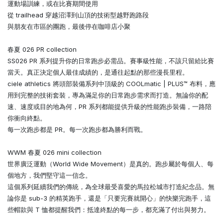
運動場訓練，或在比賽期間使用
從 trailhead 穿越沼澤到山頂的技術型越野跑路段
與朋友在市區的團跑，最後停在咖啡店小聚
春夏 026 PR collection
SS026 PR 系列提升你的日常跑步必需品。賽事級性能，不該只留給比賽
當天。真正決定個人最佳成績的，是通往起點的那些漫長里程。
ciele athletics 將頭部裝備系列中頂級的 COOLmatic | PLUS™ 布料，應
用到完整的技術套裝，專為滿足你的日常跑步需求而打造。無論你的配
速、速度或目的地為何，PR 系列都能提供升級的性能跑步裝備，一路陪
你衝向終點。
每一次跑步都是 PR。每一次跑步都為勝利而戰。
WWM 春夏 026 mini collection
世界廣泛運動（World Wide Movement）是真的。跑步屬於每個人、每
個地方，我們堅守這一信念。
這個系列延續我們的傳統，為全球最受喜愛的馬拉松城市打造紀念品。無
論你是 sub-3 的精英跑手，還是「只要完賽就開心」的快樂完跑手，這
些帽款與 T 恤都提醒我們：抵達終點的每一步，都充滿了付出與努力。