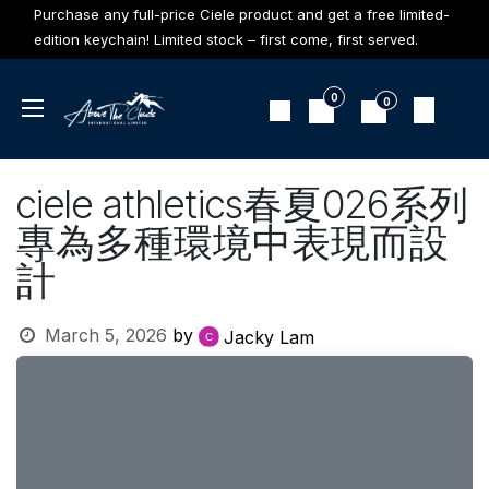
Skip to Content
Purchase any full-price Ciele product and get a free limited-
edition keychain! Limited stock – first come, first served.
0
0
ciele athletics春夏026系列
專為多種環境中表現而設
計
March 5, 2026
by
Jacky Lam