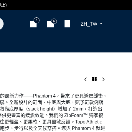
止)
0
0
ZH_TW
的最新力作——Phantom 4，帶來了更具避震緩衝、
感。全新設計的鞋面、中底與大底，賦予鞋款俐落
厚度（stack height）增加了 2mm，打造出
提供更豐富的緩震效能。我們的 ZipFoam™ 獨家複
輕盈、更柔軟、更具靈敏反饋。Topo Athletic
日常跑步、步行以及全天候穿搭。您與 Phantom 4 就是