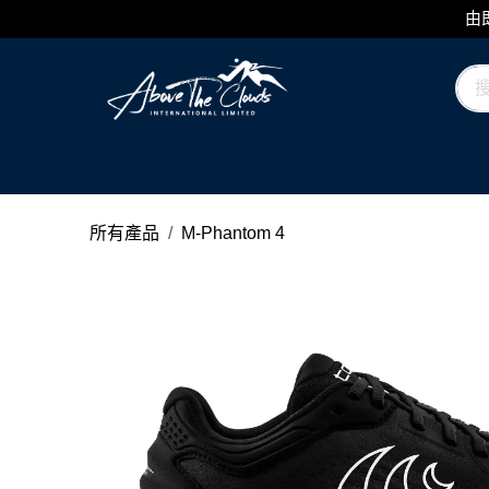
跳至內容
由
品牌
類別
日誌
所有產品
M-Phantom 4