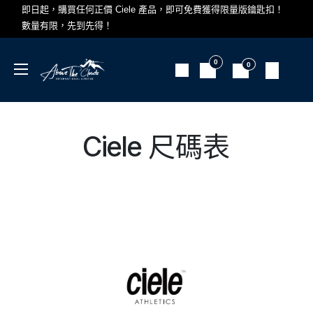
跳至內容
即日起，購買任何正價 Ciele 產品，即可免費獲得限量版鑰匙扣！
數量有限，先到先得！
0
0
Ciele 尺碼表