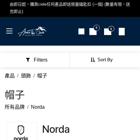
跳至內容
由即日起，購買ciele任何產品即送限量鑰匙扣 (一個) (數量有限，送
完即止)
0
0
Sort By
Filters
產品
頭飾
帽子
帽子
所有品牌
Norda
Norda