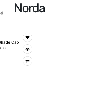
Norda
Shade Cap
0.00