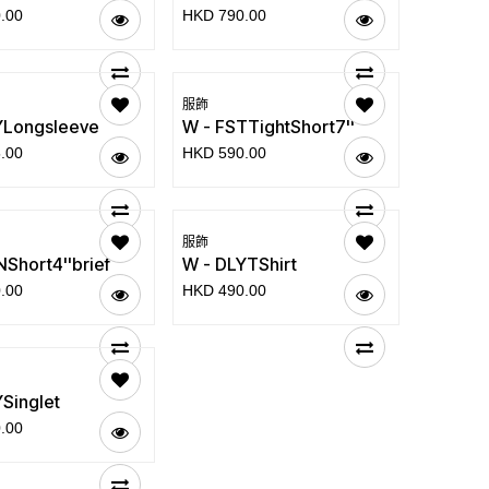
.00
HKD
790.00
服飾
YLongsleeve
W - FSTTightShort7''
.00
HKD
590.00
服飾
Short4''brief
W - DLYTShirt
.00
HKD
490.00
Singlet
.00