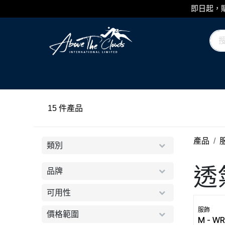
跳至內容
即日起，購
品牌
類別
日誌
15
產品
類別
透
品牌
可用性
服飾
價格範圍
M - WR