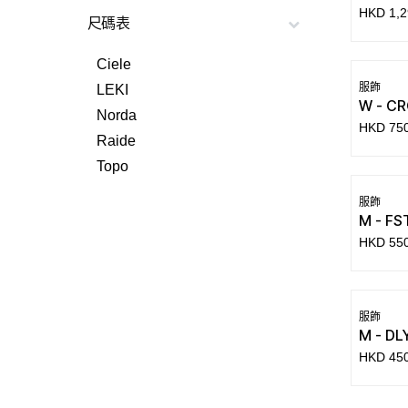
HKD
1,2
尺碼表
Ciele
服飾
LEKI
W - CR
Norda
HKD
75
Raide
Topo
服飾
M - FS
HKD
55
服飾
M - DL
HKD
45