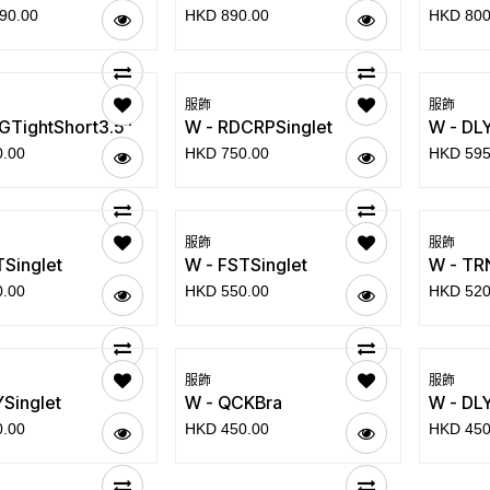
90.00
HKD
890.00
HKD
800
服飾
服飾
GTightShort3.5''
W - RDCRPSinglet
W - DL
0.00
HKD
750.00
HKD
595
服飾
服飾
TSinglet
W - FSTSinglet
W - TRN
0.00
HKD
550.00
HKD
520
服飾
服飾
YSinglet
W - QCKBra
W - DLY
0.00
HKD
450.00
HKD
450