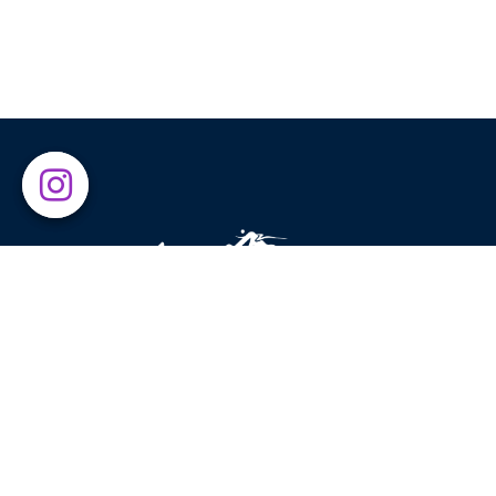
Above The Clouds 成立於 2015 年，旨在將全球領先品
紹給運動愛好者和自然愛好者。在美麗的地方運動一直是
們的主要靈感來源，激勵我們鼓勵他人享受大自然所提供
一切。