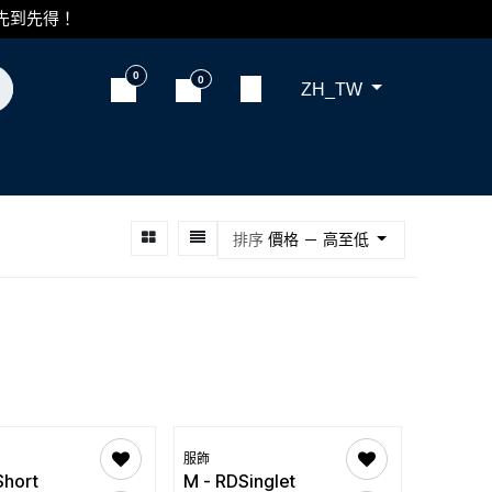
，先到先得！
0
0
ZH_TW
價格 － 高至低
服飾
Short
M - RDSinglet