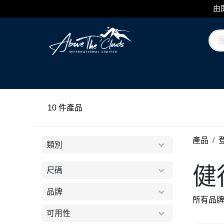
跳至內容
由
品牌
類別
日誌
10
產品
類別
健
尺碼
品牌
所有品
可用性