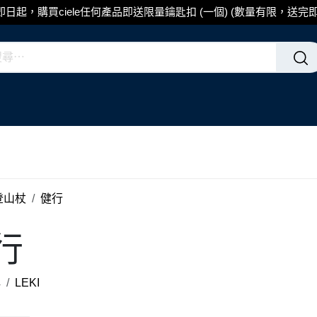
即日起，購買ciele任何產品即送限量鑰匙扣 (一個) (數量有限，送完即
登山杖
健行
行
牌
LEKI