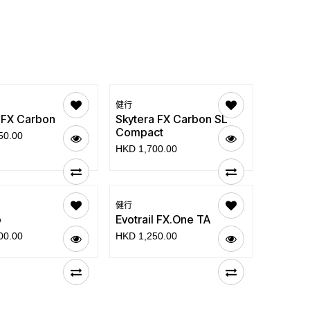
健行
 FX Carbon
Skytera FX Carbon SL
Compact
50.00
HKD
1,700.00
健行
o
Evotrail FX.One TA
00.00
HKD
1,250.00