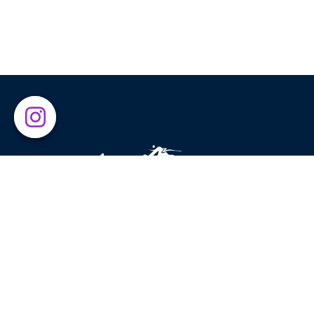
Above The Clouds 成立於 2015 年，旨在將全球領先品
紹給運動愛好者和自然愛好者。在美麗的地方運動一直是
們的主要靈感來源，激勵我們鼓勵他人享受大自然所提供
一切。