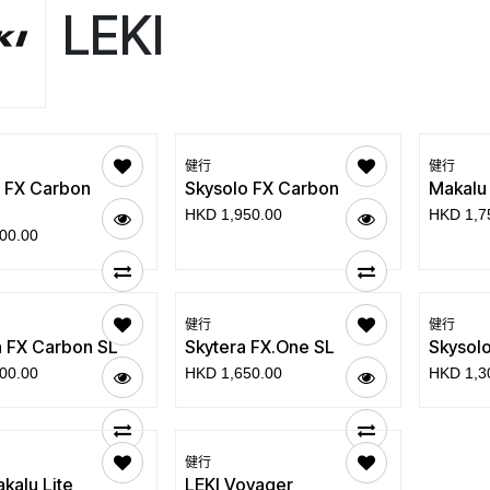
LEKI
健行
健行
 FX Carbon
Skysolo FX Carbon
Makalu
HKD
1,950.00
HKD
1,7
00.00
健行
健行
a FX Carbon SL
Skytera FX.One SL
Skysol
00.00
HKD
1,650.00
HKD
1,3
銷售
健行
kalu Lite
LEKI Voyager