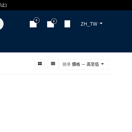
止)
0
0
ZH_TW
價格 － 高至低