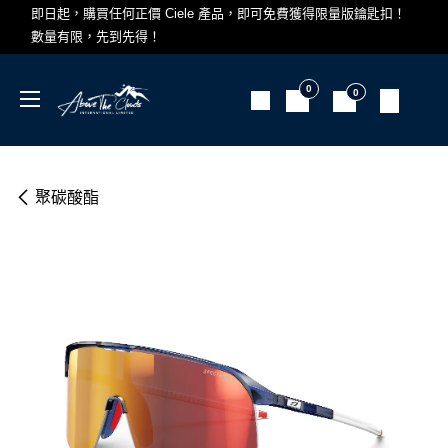
跳至內容
即日起，購買任何正價 Ciele 產品，即可免費獲得限量版鑰匙扣！
數量有限，先到先得！
0
0
聚碳酸酯